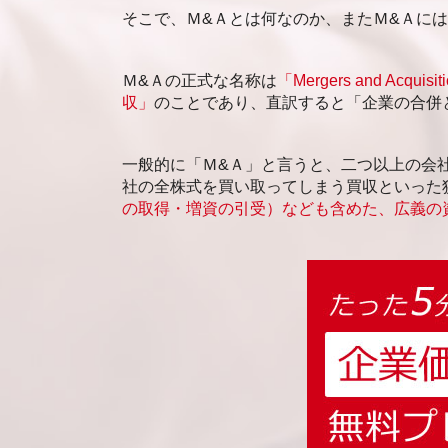
新潟市 事業承継 相談
そこで、Ｍ&Ａとは何なのか、またＭ&Ａに
新潟市 事業承継 分析
Ｍ&Ａの正式な名称は
「Mergers and Acquisit
収」
のことであり、直訳すると「企業の合併
一般的に「Ｍ&Ａ」と言うと、二つ以上の会
社の全株式を買い取ってしまう買収といった
の取得・増資の引受）なども含めた、広義の