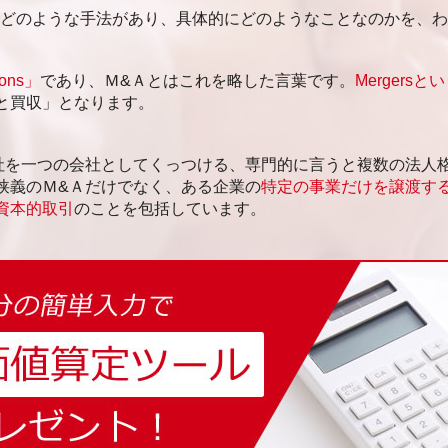
はどのような手法があり、具体的にどのようなことなのかを、
ions」
であり、Ｍ&Ａとはこれを略した言葉です。
Mergersと
と買収」となります。
社を一つの会社としてくっつける、専門的に言うと複数の法人
狭義のＭ&Ａだけでなく、ある企業の
特定の事業だけを譲渡する
資本的取引
のことを包括しています。