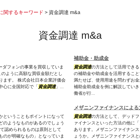
に関するキーワード
>
資金調達 m&a
資金調達 m&a
補助金・助成金
ボーダフォンの事業を買収していま
資金調達
の方法として活用できる
このように高額な買収金額だとし
の補助金や助成金を活用すること
ります。 株式会社日本企業評価会
満たせば、使用用途を問わずお金
中心に全国対応で「
資金調達
」...
補助金助成金を例に解説していき
働省が行...
メザニンファイナンスによる
かということもポイントになって
資金調達
の方法として、デッドフ
どのようなものがあるのでしょう
ァイナンスといった方法の他に「
して認められるものは原則として
あります。メザニンファイナンス
ものが明確なもの」となっていま
ょうか。メザニンファイナンスと