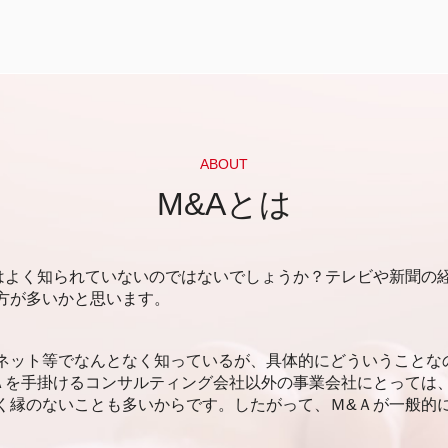
資金調達 m&a
アセットファイナンス 資金調達
デッドファイナンス 特徴
自己資金 資金調達
資金調達
エクイティファイナンス
メザニンファイナンス 利点
ABOUT
資金調達 個人投資家
M&Aとは
メザニンファイナンス わかりやすく
アセットファイナンス わかりやすく
資金調達 ベンチャー
はよく知られていないのではないでしょうか？テレビや新聞の
資金調達 やり方
方が多いかと思います。
資金調達 方法 クラウドファンディング
資金調達 方法 起業
資金調達 方法 法人
ネット等でなんとなく知っているが、具体的にどういうことな
アセットファイナンス
Ａを手掛けるコンサルティング会社以外の事業会社にとっては
資金調達 銀行借入
く縁のないことも多いからです。したがって、Ｍ&Ａが一般的
アセットファイナンス 間接金融