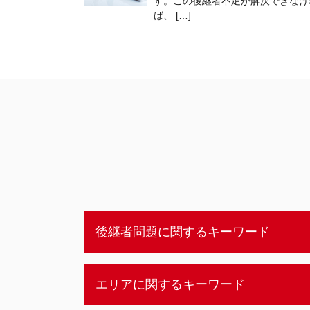
す。この後継者不足が解決できなけ
ば、 […]
後継者問題に関するキーワード
経営 後継者問題
エリアに関するキーワード
商店街 後継者問題 対策
後継者問題 伝統工芸