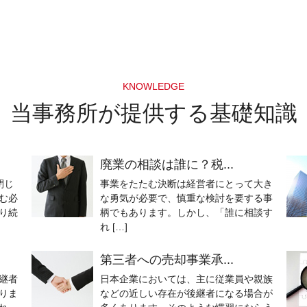
KNOWLEDGE
当事務所が提供する基礎知識
廃業の相談は誰に？税...
閉じ
事業をたたむ決断は経営者にとって大き
む必
な勇気が必要で、慎重な検討を要する事
り続
柄でもあります。しかし、「誰に相談す
れ […]
第三者への売却事業承...
継者
日本企業においては、主に従業員や親族
りま
などの近しい存在が後継者になる場合が