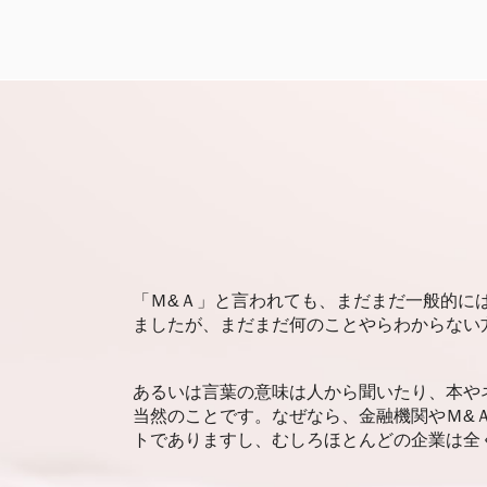
林業 後継者問題
札幌市 企業価値査定
事業承継 株価対策
静岡市 企業価値査定
後継者問題 失敗
新潟市 企業価値評価
後継者問題 高齢化
静岡市 企業価値評価
商店街 後継者問題
静岡市 事業承継 相談
後継者問題 とは
静岡市 後継者問題
お寺 後継者問題
資金調達 新潟市
畜産 後継者問題
福岡市 会計事務所
事業承継 後継者不在
静岡市 事業承継
事業承継とは 譲渡
新潟市 後継者不在 相談
事業承継 兄弟
静岡市 後継者不在 相談
「Ｍ&Ａ」と言われても、まだまだ一般的に
事業承継 従業員
静岡市 会計事務所
ましたが、まだまだ何のことやらわからない
後継者問題 m&a
福岡市 後継者不在 相談
組織 後継者問題
札幌市 後継者問題
事業承継 株式移転
会計事務所 新潟市
あるいは言葉の意味は人から聞いたり、本や
後継者問題
新潟市 後継者問題
当然のことです。なぜなら、金融機関やＭ&
事業承継 他人
トでありますし、むしろほとんどの企業は全
札幌市 資金調達 相談
福岡市 後継者問題