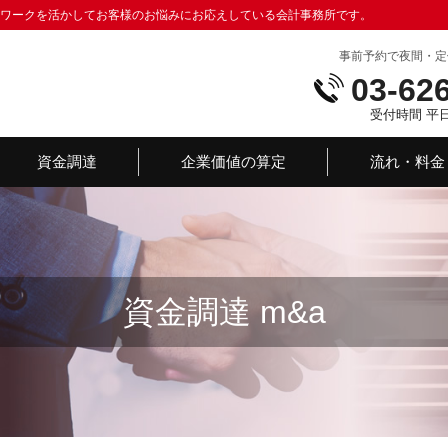
トワークを活かしてお客様のお悩みにお応えしている会計事務所です。
事前予約で夜間・定
03-62
受付時間 平日：
資金調達
企業価値の算定
流れ・料金
資金調達 m&a