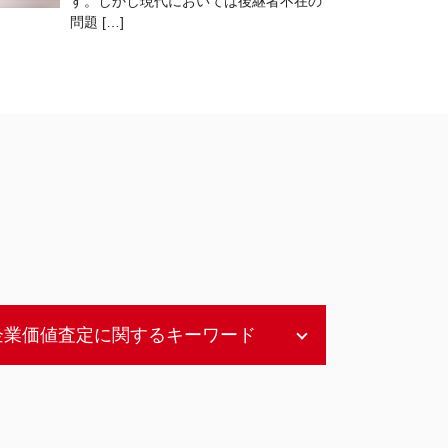
す。しかし現代においては後継者不在の
問題 […]
企業価値査定に関するキーワード
非上場企業 企業価値評価
企業価値 評価
企業価値評価 内容