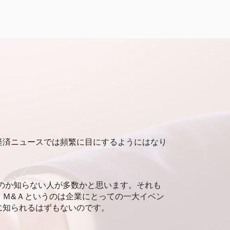
企業価値 上場企業
企業価値 出し方
未上場 企業価値評価
企業価値 ベンチャー企業
企業価値評価 m&a
企業価値評価 マーケットアプローチ
企業価値 調べ方
マーケットアプローチ とは
インカムアプローチ とは
企業価値 インカムアプローチ
企業価値評価 算出
経済ニュースでは頻繁に目にするようにはなり
企業価値 株式価値
企業価値評価 手法
企業価値評価 インカムアプローチ
企業価値評価
のか知らない人が多数かと思います。それも
企業価値評価 自己株式
、Ｍ&Ａというのは企業にとっての一大イベン
企業価値評価 依頼
に知られるはずもないのです。