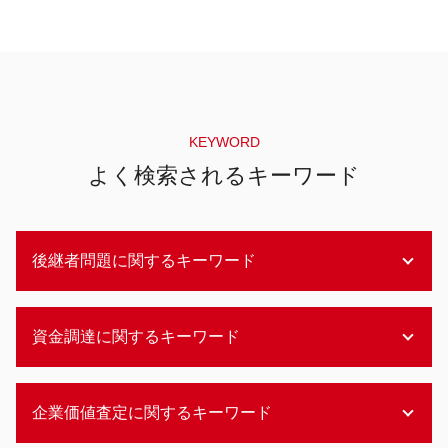
KEYWORD
よく検索されるキーワード
後継者問題に関するキーワード
事業承継 中小企業
資金調達に関するキーワード
後継者問題
事業承継 兄弟
事業承継 個人
資金調達 ファイナンス
企業価値査定に関するキーワード
事業承継 他人
資金調達 方法
事業承継 後継者不在
メザニンファイナンス とは