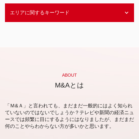
事業承継 課題
エクイティファイナンス 銀行
企業価値評価 依頼
事業承継 m&a
エリアに関するキーワード
エクイティファイナンス とは
企業価値評価 種類
日本の農業 後継者問題
資金調達 方法 コロナ
企業価値 インカムアプローチ
後継者問題 建設業
資金調達 個人投資家
企業価値評価 分類
新潟市 事業承継 相談
後継者問題 失敗
資金調達 方法 起業
企業価値評価 インカムアプローチ
静岡市 事業承継
後継者問題 農業
資金調達 方法 個人
企業価値 コストアプローチ
福岡市 会計事務所
漁業 後継者問題
エクイティファイナンス わかりやすく
企業価値評価 タイミング
新潟市 後継者問題
不動産 後継者問題
レバレッジドバイアウト 仕組み
企業価値評価 算出
静岡市 資金調達 相談
後継者問題 高齢化
助成金 資金調達
企業価値評価 自己株式
新潟市 資金調達 相談
畜産 後継者問題
メザニンファイナンス わかりやすく
企業価値評価 m&a
福岡市 事業承継 分析
ABOUT
後継者問題 会社
アセットファイナンス 間接金融
マーケットアプローチ とは
新潟市 企業価値査定
M&Aとは
経営 後継者問題
デットファイナンス エクイティファイナンス 違
企業価値評価 マーケットアプローチ
福岡市 売却事業承継
事業承継 従業員
い
企業価値 ベンチャー企業
札幌市 企業価値査定
組織 後継者問題
デッドファイナンス 手続き
企業価値評価 とは
新潟市 事業承継 分析
「Ｍ&Ａ」と言われても、まだまだ一般的にはよく知られ
資金調達 方法 クラウドファンディング
企業価値 出し方
福岡市 後継者不在 相談
ていないのではないでしょうか？テレビや新聞の経済ニュ
エクイティファイナンス m&a
企業価値 マーケットアプローチ
ースでは頻繁に目にするようにはなりましたが、まだまだ
資金調達 新潟市
レバレッジドバイアウト
企業価値評価 方法
何のことやらわからない方が多いかと思います。
静岡市 会計事務所
資金調達 融資以外
企業価値評価 上場会社
静岡市 資金調達