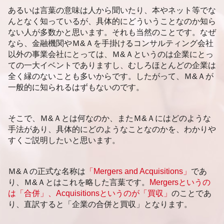
企業価値 上場企業
札幌市 事業承継 相談
あるいは言葉の意味は人から聞いたり、本やネット等でな
企業価値 評価
札幌市 事業承継 分析
んとなく知っているが、具体的にどういうことなのか知ら
静岡市 事業承継 相談
ない人が多数かと思います。それも当然のことです。なぜ
福岡市 事業承継
なら、金融機関やＭ&Ａを手掛けるコンサルティング会社
静岡市 企業価値査定
以外の事業会社にとっては、Ｍ&Ａというのは企業にとっ
ての一大イベントでありますし、むしろほとんどの企業は
全く縁のないことも多いからです。したがって、Ｍ&Ａが
一般的に知られるはずもないのです。
そこで、Ｍ&Ａとは何なのか、またＭ&Ａにはどのような
手法があり、具体的にどのようなことなのかを、わかりや
すくご説明したいと思います。
Ｍ&Ａの正式な名称は
「Mergers and Acquisitions」
であ
り、Ｍ&Ａとはこれを略した言葉です。
Mergersというの
は「合併」、Acquisitionsというのが「買収」
のことであ
り、直訳すると「企業の合併と買収」となります。