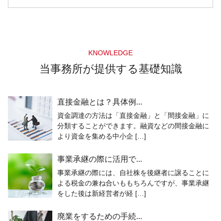
KNOWLEDGE
当事務所が提供する基礎知識
直接金融とは？具体例...
資金調達の方法は「直接金融」と「間接金融」に
分類することができます。融資などの間接金融に
より資金を集める中小企 […]
事業承継の際に活用で...
事業承継の際には、自社株を後継者に譲ることに
よる税金の兼ね合いももちろんですが、事業承継
をした後は新経営者が経 […]
廃業をするための手続...