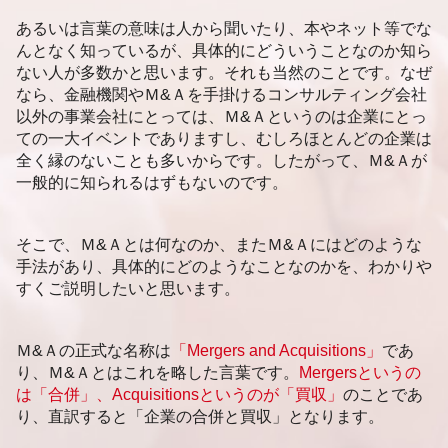
企業価値評価 公認会計士協会
福岡市 資金調達
あるいは言葉の意味は人から聞いたり、本やネット等でな
企業価値 インカムアプローチ
静岡市 売却事業承継
んとなく知っているが、具体的にどういうことなのか知ら
札幌市 後継者不在 相談
ない人が多数かと思います。それも当然のことです。なぜ
資金調達 新潟市
なら、金融機関やＭ&Ａを手掛けるコンサルティング会社
札幌市 事業承継 相談
以外の事業会社にとっては、Ｍ&Ａというのは企業にとっ
ての一大イベントでありますし、むしろほとんどの企業は
全く縁のないことも多いからです。したがって、Ｍ&Ａが
一般的に知られるはずもないのです。
そこで、Ｍ&Ａとは何なのか、またＭ&Ａにはどのような
手法があり、具体的にどのようなことなのかを、わかりや
すくご説明したいと思います。
Ｍ&Ａの正式な名称は
「Mergers and Acquisitions」
であ
り、Ｍ&Ａとはこれを略した言葉です。
Mergersというの
は「合併」、Acquisitionsというのが「買収」
のことであ
り、直訳すると「企業の合併と買収」となります。