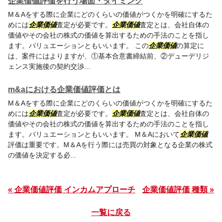
企業価値評価を行う場面・タイミング
M＆Aをする際に企業にどのくらいの価値がつくかを明確にするた
めには
企業価値
査定が必要です。
企業価値
査定とは、会社自体の
価値やその会社の株式の価値を算出するための手法のことを指し
ます。バリュエーションともいいます。 この
企業価値
の算定に
は、案件にはよりますが、①基本合意書締結前、②デューデリジ
ェンス実施後の契約交渉...
m&aにおける企業価値評価とは
M＆Aをする際に企業にどのくらいの価値がつくかを明確にするた
めには
企業価値
査定が必要です。
企業価値
査定とは、会社自体の
価値やその会社の株式の価値を算出するための手法のことを指し
ます。バリュエーションともいいます。 M＆Aにおいて
企業価値
評価は重要です。M＆Aを行う際には売買の対象となる企業の株式
の価値を決定する必...
« 企業価値評価 インカムアプローチ
企業価値評価 種類 »
一覧に戻る