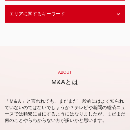
資金調達 個人
m&a メリット
エクイティファイナンス
未上場 企業価値評価
コンビニ 後継者問題
エリアに関するキーワード
デッドファイナンス メリット
企業価値 時価総額
後継者問題 解決策
アセットファイナンス
企業価値 コストアプローチ
経営 後継者問題
デットファイナンス エクイティファイナンス 違
企業価値評価
静岡市 事業承継 相談
事業承継
い
企業価値評価 とは
札幌市 事業承継 分析
後継者問題 m&a
資金調達 方法 クラウドファンディング
企業価値評価 不動産
新潟市 企業価値評価
漁業 後継者問題
デッドファイナンス 種類
企業価値 査定
新潟市 企業価値査定
後継者問題 職人
レバレッジドバイアウトとは
コストアプローチ とは
静岡市 後継者不在 相談
事業承継 個人
メザニンファイナンス 利点
企業価値評価 依頼
札幌市 企業価値評価
後継者問題 企業
資金調達 個人投資家
企業価値評価 分類
新潟市 資金調達 相談
ABOUT
後継者問題 解決
資金調達 ファイナンス
企業価値 バリュエーション
新潟市 事業承継
M&Aとは
後継者問題 とは
資金調達 ベンチャー
企業価値 事業価値
静岡市 資金調達
事業承継 兄弟
エクイティファイナンス m&a
企業価値 株式価値
静岡市 企業価値評価
不動産 後継者問題
資金調達 方法 法人
企業価値評価 種類
札幌市 後継者問題
「Ｍ&Ａ」と言われても、まだまだ一般的にはよく知られ
レバレッジドバイアウト
企業価値 株式価値
福岡市 後継者不在 相談
ていないのではないでしょうか？テレビや新聞の経済ニュ
アセットファイナンス 間接金融
企業価値評価 方法
ースでは頻繁に目にするようにはなりましたが、まだまだ
福岡市 企業価値評価
資金調達 方法 企業
企業価値 上場企業
何のことやらわからない方が多いかと思います。
静岡市 後継者問題
メザニンファイナンス メリット
企業価値評価 算出
福岡市 企業価値査定