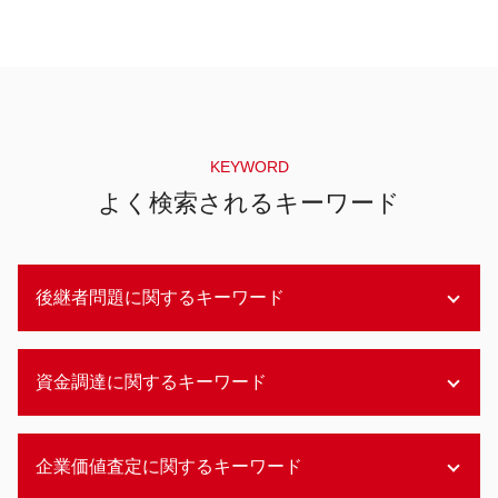
KEYWORD
よく検索されるキーワード
後継者問題に関するキーワード
事業承継 従業員
資金調達に関するキーワード
後継者問題 事業承継
後継者問題 伝統工芸
株式会社 後継者問題
アセットファイナンスとは
企業価値査定に関するキーワード
後継者問題 高齢化
資金調達 融資以外
後継者問題 建設業