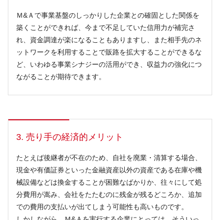
Ｍ&Ａで事業基盤のしっかりした企業との確固とした関係を
築くことができれば、今まで不足していた信用力が補完さ
れ、資金調達が楽になることもありますし、また相手先のネ
ットワークを利用することで販路を拡大することができるな
ど、いわゆる事業シナジーの活用ができ、収益力の強化につ
ながることが期待できます。
3. 売り手の経済的メリット
たとえば後継者が不在のため、自社を廃業・清算する場合、
現金や有価証券といった金融資産以外の資産である在庫や機
械設備などは換金することが困難なばかりか、往々にして処
分費用が嵩み、会社をたたむのに残金が残るどころか、追加
での費用の支払いが出てしまう可能性も高いものです。
しかしながら、Ｍ&Ａを実行する企業にとっては、そういっ