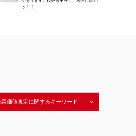
があります。後継者不在で、経営に関わ
っ […]
企業価値査定に関するキーワード
企業価値評価 上場企業
企業価値評価 公認会計士協会
企業価値評価 算出