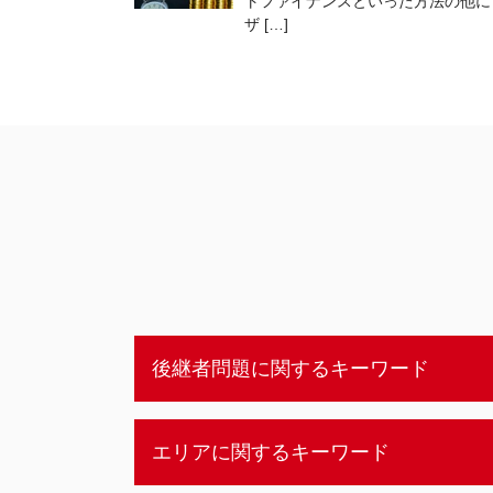
トファイナンスといった方法の他に
ザ […]
後継者問題に関するキーワード
漁業 後継者問題
エリアに関するキーワード
後継者問題 企業
事業承継 株式移転