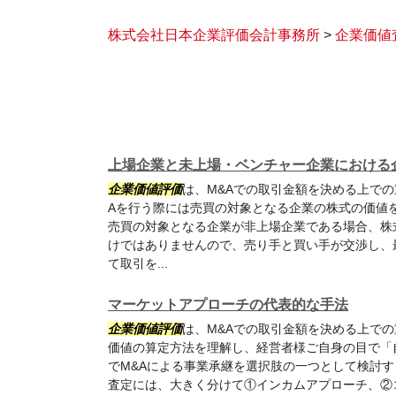
株式会社日本企業評価会計事務所
>
企業価値
上場企業と未上場・ベンチャー企業における
企業価値評価
は、M&Aでの取引金額を決める上で
Aを行う際には売買の対象となる企業の株式の価値
売買の対象となる企業が非上場企業である場合、株
けではありませんので、売り手と買い手が交渉し、
て取引を...
マーケットアプローチの代表的な手法
企業価値評価
は、M&Aでの取引金額を決める上で
価値の算定方法を理解し、経営者様ご自身の目で「
でM&Aによる事業承継を選択肢の一つとして検討す
査定には、大きく分けて①インカムアプローチ、②