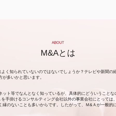
デッドファイナンス 手続き
エクイティファイナンス わかりやすく
資金調達 融資以外
資金調達 個人
資金調達 有価証券
デットファイナンス エクイティファイナ
ンス 違い
ABOUT
アセットファイナンス わかりやすく
M&Aとは
エクイティファイナンス
アセットファイナンス 証券化 違い
資金調達 やり方
はよく知られていないのではないでしょうか？テレビや新聞の
アセットファイナンス 間接金融
方が多いかと思います。
アセットファイナンスとは
資金調達 ベンチャー
アセットファイナンス 資金調達
ネット等でなんとなく知っているが、具体的にどういうことな
エクイティファイナンス m&a
Ａを手掛けるコンサルティング会社以外の事業会社にとっては
資金調達 個人投資家
く縁のないことも多いからです。したがって、Ｍ&Ａが一般的
自己資金 資金調達