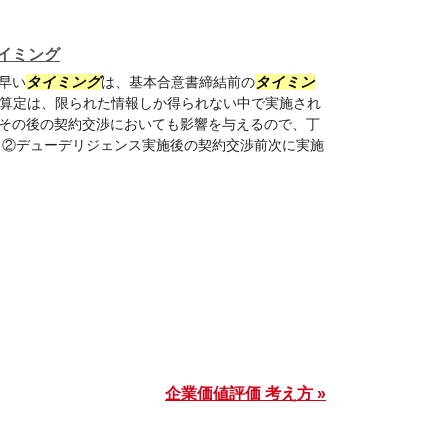
イミング
早い
タイミング
は、基本合意書締結前の
タイミン
算定は、限られた情報しか得られない中で実施され
その後の契約交渉においても影響を与えるので、丁
 ②デューデリジェンス実施後の契約交渉前次に実施
企業価値評価 考え方 »