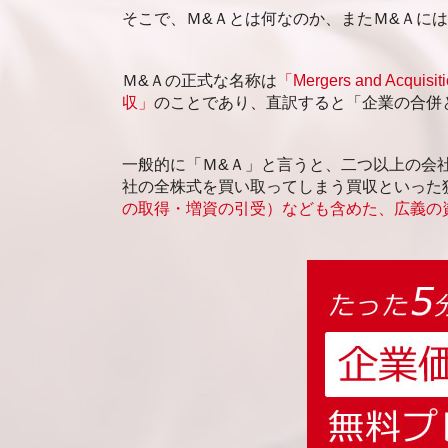
福岡市 売却事業承継
そこで、Ｍ&Ａとは何なのか、またＭ&Ａに
札幌市 企業価値評価
Ｍ&Ａの正式な名称は
「Mergers and Acquisit
収」
のことであり、直訳すると「企業の合併
一般的に「Ｍ&Ａ」と言うと、二つ以上の会
社の全株式を買い取ってしまう買収といった
の取得・増資の引受）なども含めた、広義の