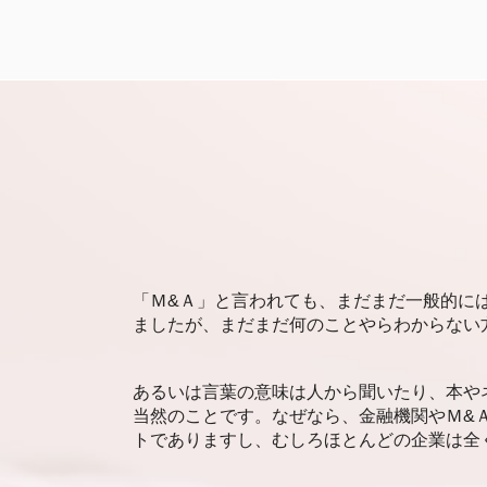
コンビニ 後継者問題
静岡市 資金調達 相談
事業承継 課題
札幌市 事業承継
後継者問題 失敗
新潟市 後継者不在 相談
日本の農業 後継者問題
札幌市 会計事務所
組織 後継者問題
資金調達 新潟市
事業承継とは 譲渡
福岡市 後継者不在 相談
後継者問題 sdgs
福岡市 資金調達 相談
事業承継 m&a
福岡市 企業価値査定
後継者問題
札幌市 企業価値査定
後継者問題 m&a
札幌市 資金調達 相談
事業承継 株式譲渡
札幌市 事業承継 相談
「Ｍ&Ａ」と言われても、まだまだ一般的に
事業承継 継承
静岡市 会計事務所
ましたが、まだまだ何のことやらわからない
家族経営 後継者問題
静岡市 売却事業承継
後継者問題 とは
札幌市 後継者問題
事業承継 補助金
福岡市 資金調達
あるいは言葉の意味は人から聞いたり、本や
株式会社 後継者問題
静岡市 企業価値評価
当然のことです。なぜなら、金融機関やＭ&
商店街 後継者問題 対策
トでありますし、むしろほとんどの企業は全
新潟市 資金調達 相談
福岡市 事業承継