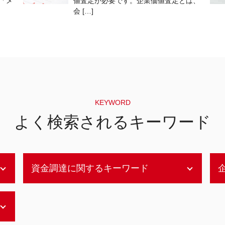
「メ
値査定が必要です。企業価値査定とは、
会 […]
KEYWORD
よく検索されるキーワード
資金調達に関するキーワード
レバレッジドバイアウト
メザニンファイナンス メリット
助成金 資金調達