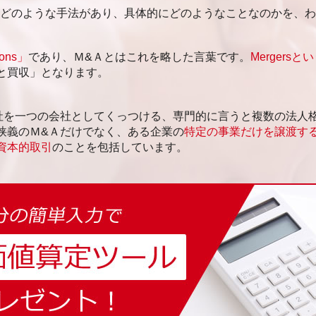
はどのような手法があり、具体的にどのようなことなのかを、
ions」
であり、Ｍ&Ａとはこれを略した言葉です。
Mergersと
と買収」となります。
社を一つの会社としてくっつける、専門的に言うと複数の法人
狭義のＭ&Ａだけでなく、ある企業の
特定の事業だけを譲渡する
資本的取引
のことを包括しています。