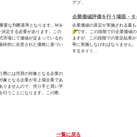
アプ...
企業価値評価を行う場面・タ
の重要な判断基準となります。M＆
企業価値の算定が実施される最も
を決定する必要があります。この
グ
です。この段階での企業価値の
式市場にて価値が定まっているわ
ますが、この段階での算定結果が
最終的に合意された価格に基づい
寧に実施しなければなりません。
するタイミ...
行う際には売買の対象となる企業の
対象となる企業が非上場企業であ
ありませんので、売り手と買い手
を行うことになります。この際、
一覧に戻る