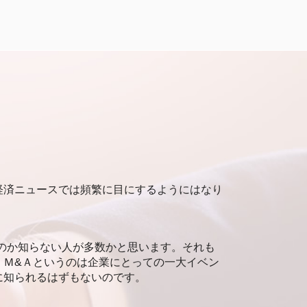
企業価値評価 方法
企業価値評価 とは
企業価値 上げるには
企業価値評価
企業価値 事業価値
企業価値 株式価値
企業価値評価 会計士協会
企業価値評価 m&a
企業価値評価 指標
企業価値評価 依頼
企業価値評価 インカムアプローチ
経済ニュースでは頻繁に目にするようにはなり
企業価値 出し方
企業価値 マーケットアプローチ
企業価値評価 自己株式
企業価値評価 コストアプローチ
のか知らない人が多数かと思います。それも
未上場 企業価値評価
、Ｍ&Ａというのは企業にとっての一大イベン
企業価値評価 タイミング
に知られるはずもないのです。