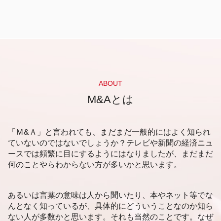
事業承継 課題
アセットファイナンス 証券化 違い
非上場企業 企業価値評価
静岡市 会計事務所
後継者問題 解決
資金調達 方法 企業
企業価値 調べ方
札幌市 企業価値査定
後継者問題 解決策
デットファイナンス エクイティファイナンス 違
企業価値 上げるには
資金調達 札幌市
林業 後継者問題
い
企業価値評価 内容
福岡市 後継者問題
事業承継
エクイティファイナンス わかりやすく
企業価値 事業価値
静岡市 資金調達
後継者問題 会社
アセットファイナンスとは
企業価値評価 マーケットアプローチ
静岡市 売却事業承継
後継者問題 中小企業
メザニンファイナンス わかりやすく
企業価値評価 自己株式
新潟市 事業承継
ABOUT
事業承継 m&a
レバレッジドバイアウトとは
マーケットアプローチ とは
静岡市 事業承継 相談
M&Aとは
事業承継 株価対策
資金調達
企業価値評価
福岡市 企業価値査定
畜産 後継者問題
資金調達 個人投資家
企業価値評価 公認会計士協会
新潟市 事業承継 相談
事業承継 継承
資金調達 方法 法人
企業価値評価 重要性
静岡市 後継者問題
「Ｍ&Ａ」と言われても、まだまだ一般的にはよく知られ
レバレッジドバイアウト 仕組み
企業価値評価 不動産
静岡市 事業承継
ていないのではないでしょうか？テレビや新聞の経済ニュ
資金調達 方法 起業
企業価値評価 方法
ースでは頻繁に目にするようにはなりましたが、まだまだ
静岡市 企業価値評価
デッドファイナンス メリット
企業価値評価 種類
何のことやらわからない方が多いかと思います。
新潟市 事業承継 分析
資金調達 ベンチャー
企業価値評価 考え方
静岡市 後継者不在 相談
企業価値評価 上場企業
静岡市 企業価値査定
あるいは言葉の意味は人から聞いたり、本やネット等でな
企業価値評価 算出
福岡市 売却事業承継
んとなく知っているが、具体的にどういうことなのか知ら
新潟市 後継者問題
ない人が多数かと思います。それも当然のことです。なぜ