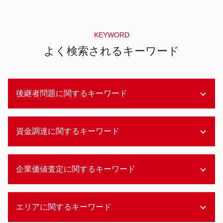
KEYWORD
よく検索されるキーワード
後継者問題に関するキーワード
商店街 後継者問題
資金調達に関するキーワード
後継者問題 コロナ
後継者問題 高齢化
商店街 後継者問題 対策
エクイティファイナンス とは
企業価値査定に関するキーワード
事業承継 他人
自己資金 資金調達
後継者問題
資金調達 方法 コロナ
事業承継 中小企業
エクイティファイナンス
企業価値評価 インカムアプローチ
事業承継 兄弟
エリアに関するキーワード
エクイティファイナンス 中小企業
企業価値評価 会計士協会
事業承継 株式譲渡
資金調達 融資以外
企業価値 時価総額