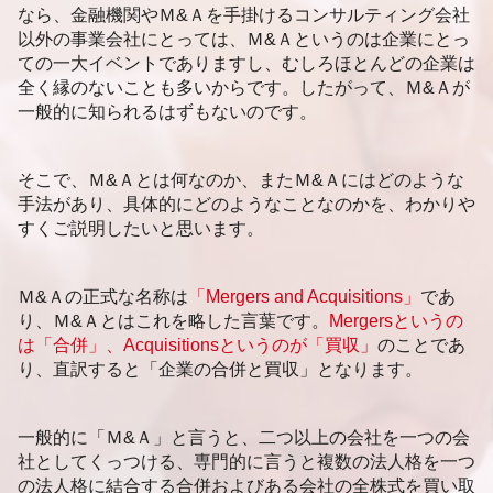
札幌市 後継者不在 相談
なら、金融機関やＭ&Ａを手掛けるコンサルティング会社
福岡市 資金調達
以外の事業会社にとっては、Ｍ&Ａというのは企業にとっ
ての一大イベントでありますし、むしろほとんどの企業は
全く縁のないことも多いからです。したがって、Ｍ&Ａが
一般的に知られるはずもないのです。
そこで、Ｍ&Ａとは何なのか、またＭ&Ａにはどのような
手法があり、具体的にどのようなことなのかを、わかりや
すくご説明したいと思います。
Ｍ&Ａの正式な名称は
「Mergers and Acquisitions」
であ
り、Ｍ&Ａとはこれを略した言葉です。
Mergersというの
は「合併」、Acquisitionsというのが「買収」
のことであ
り、直訳すると「企業の合併と買収」となります。
一般的に「Ｍ&Ａ」と言うと、二つ以上の会社を一つの会
社としてくっつける、専門的に言うと複数の法人格を一つ
の法人格に結合する合併およびある会社の全株式を買い取