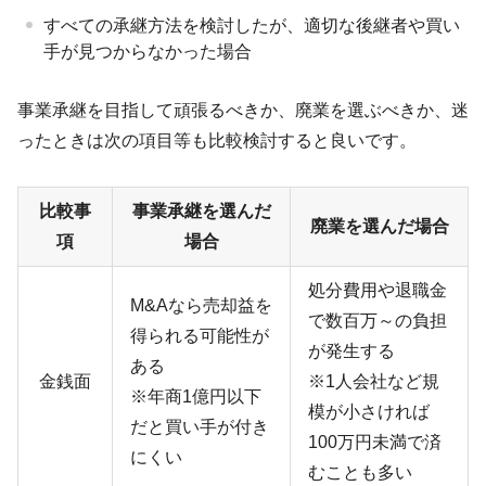
すべての承継方法を検討したが、適切な後継者や買い
手が見つからなかった場合
事業承継を目指して頑張るべきか、廃業を選ぶべきか、迷
ったときは次の項目等も比較検討すると良いです。
比較事
事業承継を選んだ
廃業を選んだ場合
項
場合
処分費用や退職金
M&Aなら売却益を
で数百万～の負担
得られる可能性が
が発生する
ある
金銭面
※
1
人会社など規
※年商
1
億円以下
模が小さければ
だと買い手が付き
100
万円未満で済
にくい
むことも多い