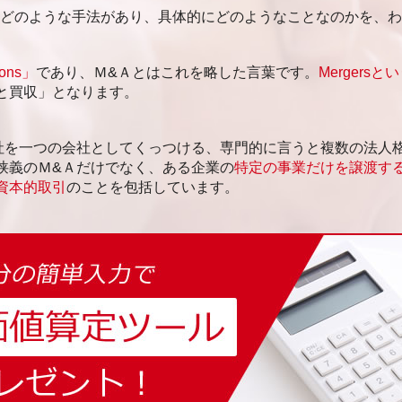
はどのような手法があり、具体的にどのようなことなのかを、
ions」
であり、Ｍ&Ａとはこれを略した言葉です。
Mergersと
と買収」となります。
社を一つの会社としてくっつける、専門的に言うと複数の法人
狭義のＭ&Ａだけでなく、ある企業の
特定の事業だけを譲渡する
資本的取引
のことを包括しています。