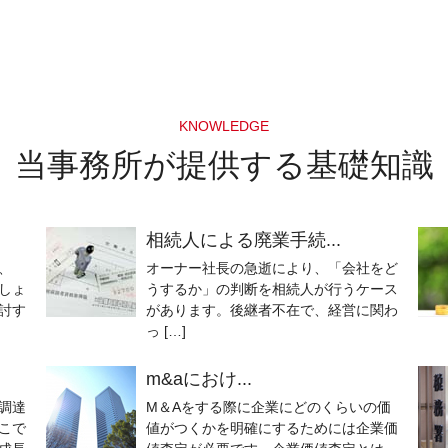
KNOWLEDGE
当事務所が提供する基礎知識
相続人による廃業手続...
、
オーナー社長の急逝により、「会社をど
しょ
うするか」の判断を相続人が行うケース
討す
があります。後継者不在で、経営に関わ
っ […]
m&aにおけ...
調達
M＆Aをする際に企業にどのくらいの価
こで
値がつくかを明確にするためには企業価