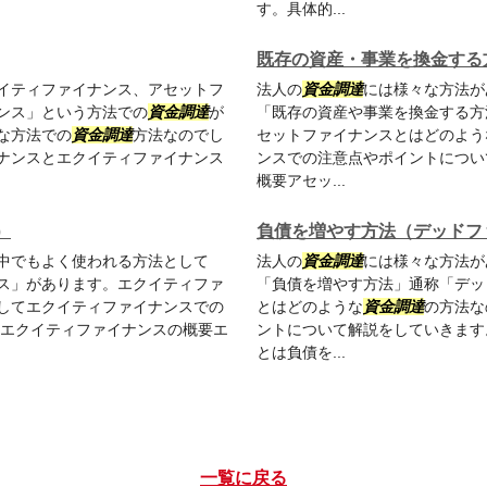
す。具体的...
既存の資産・事業を換金する
イティファイナンス、アセットフ
法人の
資金調達
には様々な方法が
ンス」という方法での
資金調達
が
「既存の資産や事業を換金する方
な方法での
資金調達
方法なのでし
セットファイナンスとはどのよう
ナンスとエクイティファイナンス
ンスでの注意点やポイントについ
概要アセッ...
）
負債を増やす方法（デッドフ
中でもよく使われる方法として
法人の
資金調達
には様々な方法が
ス」があります。エクイティファ
「負債を増やす方法」通称「デッ
してエクイティファイナンスでの
とはどのような
資金調達
の方法な
〇エクイティファイナンスの概要エ
ントについて解説をしていきます
とは負債を...
一覧に戻る