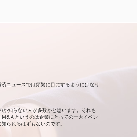
インカムアプローチ とは
企業価値 上場企業
企業価値評価 分類
企業価値 株式価値
企業価値評価 タイミング
企業価値評価 手法
マーケットアプローチ とは
企業価値 調べ方
企業価値評価 マーケットアプローチ
企業価値評価 コストアプローチ
企業価値評価 m&a
経済ニュースでは頻繁に目にするようにはなり
非上場企業 企業価値評価
企業価値評価 内容
企業価値評価 重要性
企業価値評価 依頼
のか知らない人が多数かと思います。それも
企業価値評価 公認会計士協会
、Ｍ&Ａというのは企業にとっての一大イベン
企業価値評価 不動産
に知られるはずもないのです。