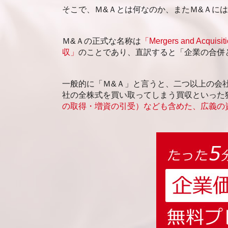
新潟市 事業承継 相談
そこで、Ｍ&Ａとは何なのか、またＭ&Ａに
札幌市 後継者不在 相談
Ｍ&Ａの正式な名称は
「Mergers and Acquisit
収」
のことであり、直訳すると「企業の合併
一般的に「Ｍ&Ａ」と言うと、二つ以上の会
社の全株式を買い取ってしまう買収といった
の取得・増資の引受）なども含めた、広義の