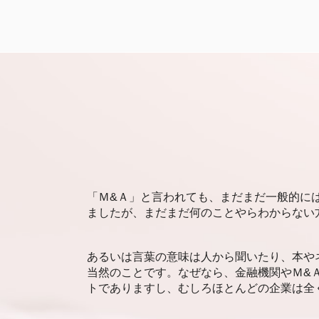
事業承継 株式譲渡
福岡市 後継者問題
後継者問題 原因
福岡市 会計事務所
後継者問題 とは
静岡市 事業承継 相談
日本の農業 後継者問題
札幌市 企業価値査定
事業承継 後継者不在
札幌市 資金調達 相談
事業承継 継承
福岡市 企業価値評価
お寺 後継者問題
静岡市 後継者問題
後継者問題 高齢
静岡市 企業価値評価
後継者問題 中小企業
福岡市 事業承継 分析
事業承継 株式移転
福岡市 事業承継
漁業 後継者問題
静岡市 事業承継 分析
「Ｍ&Ａ」と言われても、まだまだ一般的に
林業 後継者問題
新潟市 企業価値査定
ましたが、まだまだ何のことやらわからない
後継者問題 伝統工芸
福岡市 資金調達
事業承継
資金調達 札幌市
家族経営 後継者問題
資金調達 新潟市
あるいは言葉の意味は人から聞いたり、本や
後継者問題 失敗
札幌市 後継者問題
当然のことです。なぜなら、金融機関やＭ&
事業承継 株価対策
トでありますし、むしろほとんどの企業は全
新潟市 事業承継 分析
福岡市 資金調達 相談