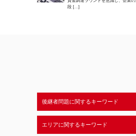
資金調達ラウンドを意識し、企業の
段 […]
後継者問題に関するキーワード
事業承継 中小企業
エリアに関するキーワード
事業承継 個人
後継者問題 職人