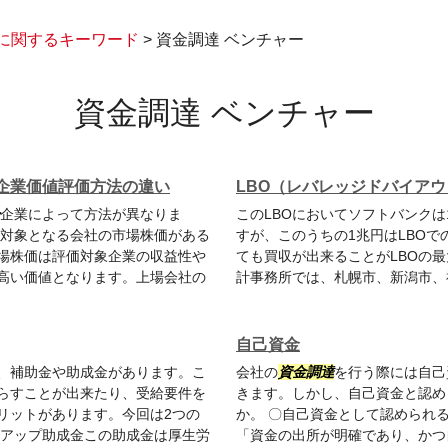
に関するキーワード
>
資金調達 ベンチャー
資金調達 ベンチャー
企業価値評価方法の違い
LBO（レバレッジドバイアウ
企業によって方法が異なりま
このLBOにおいてソフトバンクは
、対象となる会社の市場株価がある
すが、このうちの1兆円はLBOで
場株価は評価対象企業の収益性や
ても買収が出来ることがLBOの
高い価値となります。上場会社の
計事務所では、札幌市、新潟市、
自己資金
、補助金や助成金があります。こ
会社の
資金調達
を行う際には自己
らすことが出来たり、受給要件を
きます。しかし、自己資金と認め
リットがあります。今回は2つの
か。 〇自己資金として認められ
アアップ助成金この助成金は厚生労
「資金の出所が明確であり、かつ