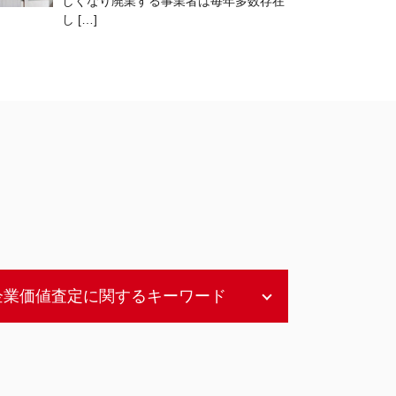
しくなり廃業する事業者は毎年多数存在
し […]
企業価値査定に関するキーワード
企業価値 マーケットアプローチ
企業価値評価 上場企業
企業価値評価 指標