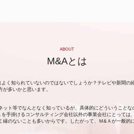
資金調達 融資以外
アセットファイナンス 間接金融
資金調達 方法 法人
資金調達 やり方
資金調達 ファイナンス
資金調達 方法
アセットファイナンス 資金調達
ABOUT
メザニンファイナンス メリット
M&Aとは
アセットファイナンス 担保価値
資金調達 方法 コロナ
資金調達 ベンチャー
はよく知られていないのではないでしょうか？テレビや新聞の
デットファイナンス エクイティファイナ
方が多いかと思います。
ンス 違い
メザニンファイナンス 利点
資金調達 方法 個人
ネット等でなんとなく知っているが、具体的にどういうことな
補助金 資金調達
Ａを手掛けるコンサルティング会社以外の事業会社にとっては
エクイティファイナンス
く縁のないことも多いからです。したがって、Ｍ&Ａが一般的
デッドファイナンス 特徴