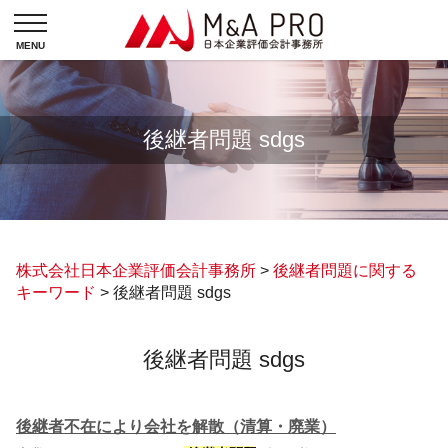
後継者問題 sdgs
株式会社日本企業評価会計事務所
>
後継者問題に関する
キーワード
>
後継者問題 sdgs
後継者問題 sdgs
後継者不在により会社を解散（清算・廃業）