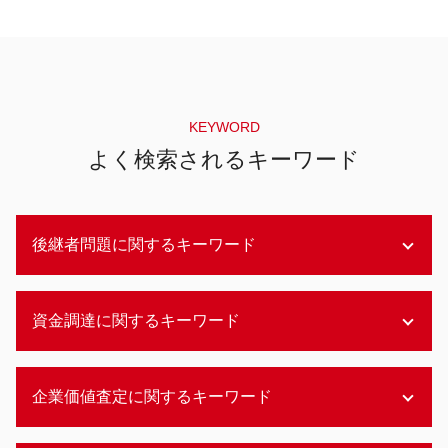
KEYWORD
よく検索されるキーワード
後継者問題に関するキーワード
家族経営 後継者問題
資金調達に関するキーワード
事業承継 後継者不在
後継者問題 企業
後継者問題 農業
補助金 資金調達
企業価値査定に関するキーワード
後継者問題 会社
レバレッジドバイアウト
林業 後継者問題
メザニンファイナンス m&a
事業承継 中小企業