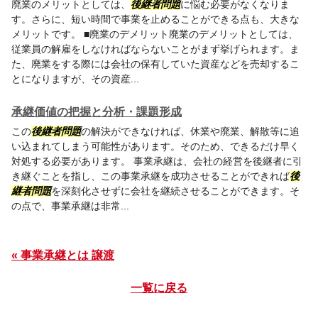
廃業のメリットとしては、
後継者問題
に悩む必要がなくなりま
す。さらに、短い時間で事業を止めることができる点も、大きな
メリットです。 ■廃業のデメリット廃業のデメリットとしては、
従業員の解雇をしなければならないことがまず挙げられます。ま
た、廃業をする際には会社の保有していた資産などを売却するこ
とになりますが、その資産...
承継価値の把握と分析・課題形成
この
後継者問題
の解決ができなければ、休業や廃業、解散等に追
い込まれてしまう可能性があります。そのため、できるだけ早く
対処する必要があります。 事業承継は、会社の経営を後継者に引
き継ぐことを指し、この事業承継を成功させることができれば
後
継者問題
を深刻化させずに会社を継続させることができます。そ
の点で、事業承継は非常...
« 事業承継とは 譲渡
一覧に戻る