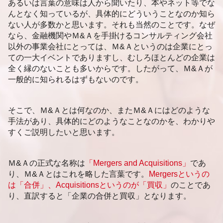
あるいは言葉の意味は人から聞いたり、本やネット等でな
企業価値評価 指標
新潟市 企業価値評価
んとなく知っているが、具体的にどういうことなのか知ら
札幌市 後継者問題
ない人が多数かと思います。それも当然のことです。なぜ
福岡市 事業承継 相談
なら、金融機関やＭ&Ａを手掛けるコンサルティング会社
新潟市 資金調達 相談
以外の事業会社にとっては、Ｍ&Ａというのは企業にとっ
ての一大イベントでありますし、むしろほとんどの企業は
全く縁のないことも多いからです。したがって、Ｍ&Ａが
一般的に知られるはずもないのです。
そこで、Ｍ&Ａとは何なのか、またＭ&Ａにはどのような
手法があり、具体的にどのようなことなのかを、わかりや
すくご説明したいと思います。
Ｍ&Ａの正式な名称は
「Mergers and Acquisitions」
であ
り、Ｍ&Ａとはこれを略した言葉です。
Mergersというの
は「合併」、Acquisitionsというのが「買収」
のことであ
り、直訳すると「企業の合併と買収」となります。