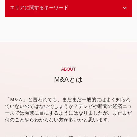
メザニンファイナンス とは
企業価値評価 内容
漁業 後継者問題
エリアに関するキーワード
アセットファイナンス 間接金融
企業価値評価 会計士協会
事業承継とは 譲渡
アセットファイナンスとは
企業価値評価 考え方
後継者問題 解決策
エクイティファイナンス
企業価値評価 経営分析
静岡市 事業承継 分析
後継者問題 コロナ
資金調達 方法 コロナ
企業価値評価 不動産
福岡市 企業価値査定
事業承継 課題
資金調達 ベンチャー
非上場企業 企業価値評価
福岡市 後継者不在 相談
事業承継 兄弟
エクイティファイナンス とは
企業価値 株式価値
資金調達 新潟市
後継者問題 とは
エクイティファイナンス 銀行
企業価値評価 算出
福岡市 資金調達 相談
後継者問題 sdgs
資金調達 銀行借入
企業価値評価 方法
福岡市 資金調達
商店街 後継者問題
資金調達 方法 企業
企業価値評価 中小企業
静岡市 事業承継 相談
ABOUT
後継者問題 事業承継
アセットファイナンス わかりやすく
企業価値 事業価値
静岡市 資金調達 相談
M&Aとは
事業承継 株式譲渡
メザニンファイナンス 利点
企業価値評価 コストアプローチ
資金調達 札幌市
組織 後継者問題
資金調達 m&a
企業価値評価
静岡市 企業価値査定
事業承継 株式移転
アセットファイナンス 担保価値
企業価値 コストアプローチ
札幌市 事業承継
「Ｍ&Ａ」と言われても、まだまだ一般的にはよく知られ
アセットファイナンス 証券化 違い
企業価値評価 種類
静岡市 後継者不在 相談
ていないのではないでしょうか？テレビや新聞の経済ニュ
資金調達 個人投資家
企業価値 出し方
ースでは頻繁に目にするようにはなりましたが、まだまだ
札幌市 会計事務所
資金調達 融資以外
企業価値 手法
何のことやらわからない方が多いかと思います。
福岡市 企業価値評価
企業価値評価 上場会社
札幌市 売却事業承継
インカムアプローチ とは
新潟市 後継者問題