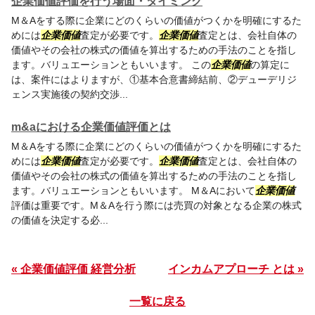
企業価値評価を行う場面・タイミング
M＆Aをする際に企業にどのくらいの価値がつくかを明確にするた
めには
企業価値
査定が必要です。
企業価値
査定とは、会社自体の
価値やその会社の株式の価値を算出するための手法のことを指し
ます。バリュエーションともいいます。 この
企業価値
の算定に
は、案件にはよりますが、①基本合意書締結前、②デューデリジ
ェンス実施後の契約交渉...
m&aにおける企業価値評価とは
M＆Aをする際に企業にどのくらいの価値がつくかを明確にするた
めには
企業価値
査定が必要です。
企業価値
査定とは、会社自体の
価値やその会社の株式の価値を算出するための手法のことを指し
ます。バリュエーションともいいます。 M＆Aにおいて
企業価値
評価は重要です。M＆Aを行う際には売買の対象となる企業の株式
の価値を決定する必...
« 企業価値評価 経営分析
インカムアプローチ とは »
一覧に戻る