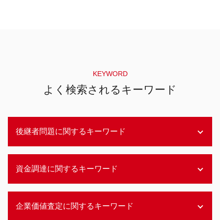
KEYWORD
よく検索されるキーワード
後継者問題に関するキーワード
事業承継 補助金
資金調達に関するキーワード
商店街 後継者問題 対策
不動産 後継者問題
後継者問題 解決策
アセットファイナンス 間接金融
企業価値査定に関するキーワード
事業承継 株式譲渡
デッドファイナンス 種類
日本の農業 後継者問題