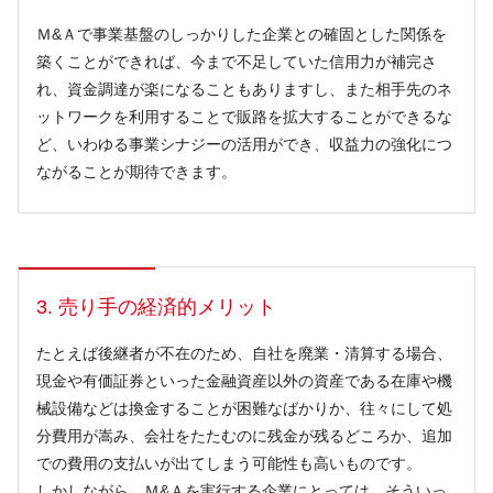
Ｍ&Ａで事業基盤のしっかりした企業との確固とした関係を
築くことができれば、今まで不足していた信用力が補完さ
れ、資金調達が楽になることもありますし、また相手先のネ
ットワークを利用することで販路を拡大することができるな
ど、いわゆる事業シナジーの活用ができ、収益力の強化につ
ながることが期待できます。
3. 売り手の経済的メリット
たとえば後継者が不在のため、自社を廃業・清算する場合、
現金や有価証券といった金融資産以外の資産である在庫や機
械設備などは換金することが困難なばかりか、往々にして処
分費用が嵩み、会社をたたむのに残金が残るどころか、追加
での費用の支払いが出てしまう可能性も高いものです。
しかしながら、Ｍ&Ａを実行する企業にとっては、そういっ