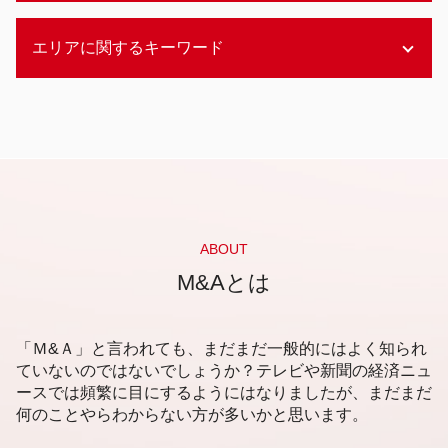
メザニンファイナンス m&a
畜産 後継者問題
デットファイナンス エクイティファイナンス 違
企業価値評価 上場会社
事業承継
エリアに関するキーワード
い
企業価値 コストアプローチ
事業承継 継承
エクイティファイナンス
企業価値評価
商店街 後継者問題
アセットファイナンスとは
企業価値評価 自己株式
静岡市 後継者不在 相談
後継者問題 とは
資金調達 ベンチャー
コストアプローチ とは
札幌市 売却事業承継
事業承継 m&a
デッドファイナンス メリット
企業価値評価 とは
新潟市 企業価値査定
後継者問題 m&a
アセットファイナンス 証券化 違い
企業価値評価 依頼
札幌市 資金調達 相談
後継者問題 高齢
アセットファイナンス 担保価値
企業価値 株式価値
静岡市 資金調達 相談
家族経営 後継者問題
資金調達 融資以外
企業価値 調べ方
静岡市 会計事務所
後継者問題 コロナ
デッドファイナンス 手続き
企業価値評価 m&a
福岡市 事業承継 分析
ABOUT
事業承継 後継者不在
資金調達 方法
企業価値 株式価値
新潟市 売却事業承継
M&Aとは
後継者問題 高齢化
エクイティファイナンス 中小企業
企業価値評価 考え方
福岡市 事業承継
経営 後継者問題
アセットファイナンス 資金調達
ベンチャー企業 企業価値評価
資金調達 札幌市
漁業 後継者問題
資金調達 方法 クラウドファンディング
非上場企業 企業価値評価
福岡市 資金調達 相談
「Ｍ&Ａ」と言われても、まだまだ一般的にはよく知られ
エクイティファイナンス わかりやすく
企業価値評価 方法
札幌市 事業承継 分析
ていないのではないでしょうか？テレビや新聞の経済ニュ
デッドファイナンス 特徴
企業価値 上場企業
ースでは頻繁に目にするようにはなりましたが、まだまだ
新潟市 資金調達 相談
資金調達 方法 株式
企業価値評価 コストアプローチ
何のことやらわからない方が多いかと思います。
札幌市 企業価値査定
資金調達 個人
企業価値 手法
新潟市 後継者問題