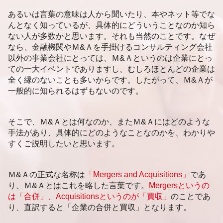
企業価値評価 会計士協会
札幌市 後継者問題
あるいは言葉の意味は人から聞いたり、本やネット等でな
企業価値評価 重要性
静岡市 事業承継
んとなく知っているが、具体的にどういうことなのか知ら
新潟市 事業承継 相談
ない人が多数かと思います。それも当然のことです。なぜ
静岡市 事業承継 分析
なら、金融機関やＭ&Ａを手掛けるコンサルティング会社
札幌市 事業承継
以外の事業会社にとっては、Ｍ&Ａというのは企業にとっ
ての一大イベントでありますし、むしろほとんどの企業は
全く縁のないことも多いからです。したがって、Ｍ&Ａが
一般的に知られるはずもないのです。
そこで、Ｍ&Ａとは何なのか、またＭ&Ａにはどのような
手法があり、具体的にどのようなことなのかを、わかりや
すくご説明したいと思います。
Ｍ&Ａの正式な名称は
「Mergers and Acquisitions」
であ
り、Ｍ&Ａとはこれを略した言葉です。
Mergersというの
は「合併」、Acquisitionsというのが「買収」
のことであ
り、直訳すると「企業の合併と買収」となります。