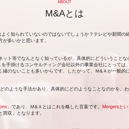
メザニンファイナンス メリット
ABOUT
資金調達 方法 法人
M&Aとは
エクイティファイナンス
メザニンファイナンス m&a
資金調達 銀行借入
はよく知られていないのではないでしょうか？テレビや新聞の
アセットファイナンス 間接金融
方が多いかと思います。
アセットファイナンス
メザニンファイナンス わかりやすく
デッドファイナンス 種類
ネット等でなんとなく知っているが、具体的にどういうことな
資金調達 方法 クラウドファンディング
Ａを手掛けるコンサルティング会社以外の事業会社にとっては
資金調達 ベンチャー
く縁のないことも多いからです。したがって、Ｍ&Ａが一般的
はどのような手法があり、具体的にどのようなことなのかを、
ions」
であり、Ｍ&Ａとはこれを略した言葉です。
Mergersと
と買収」となります。