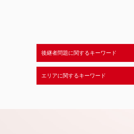
後継者問題に関するキーワード
後継者問題 とは
エリアに関するキーワード
後継者問題 失敗
事業承継 従業員
後継者問題 m&a
静岡市 事業承継
後継者問題
静岡市 後継者不在 相談
漁業 後継者問題
静岡市 後継者問題
不動産 後継者問題
札幌市 企業価値査定
後継者問題 伝統工芸
新潟市 事業承継 分析
後継者問題 高齢化
静岡市 売却事業承継