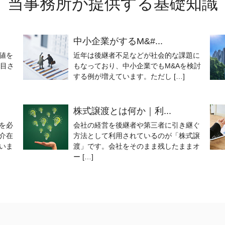
当事務所が提供する基礎知識
中小企業がするM&#...
値を
近年は後継者不足などが社会的な課題に
着目さ
もなっており、中小企業でもM&Aを検討
する例が増えています。ただし […]
株式譲渡とは何か｜利...
を必
会社の経営を後継者や第三者に引き継ぐ
介在
方法として利用されているのが「株式譲
いま
渡」です。会社をそのまま残したままオ
ー […]