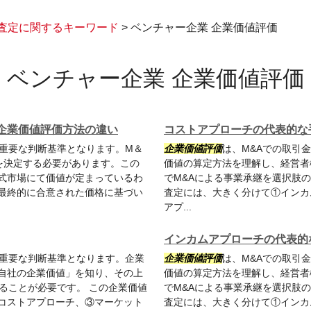
査定に関するキーワード
>
ベンチャー企業 企業価値評価
ベンチャー企業 企業価値評価
企業価値評価方法の違い
コストアプローチの代表的な
の重要な判断基準となります。M＆
企業価値評価
は、M&Aでの取引
を決定する必要があります。この
価値の算定方法を理解し、経営者
式市場にて価値が定まっているわ
でM&Aによる事業承継を選択肢
最終的に合意された価格に基づい
査定には、大きく分けて①インカ
アプ...
インカムアプローチの代表的
の重要な判断基準となります。企業
企業価値評価
は、M&Aでの取引
自社の企業価値」を知り、その上
価値の算定方法を理解し、経営者
ることが必要です。 この企業価値
でM&Aによる事業承継を選択肢
コストアプローチ、③マーケット
査定には、大きく分けて①インカ