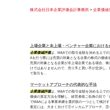
株式会社日本企業評価会計事務所
>
企業価値
上場企業と未上場・ベンチャー企業における
企業価値評価
は、M&Aでの取引金額を決める上で
Aを行う際には売買の対象となる企業の株式の価値
売買の対象となる企業が非上場企業である場合、株
けではありませんので、売り手と買い手が交渉し、
て取引を...
マーケットアプローチの代表的な手法
企業価値評価
は、M&Aでの取引金額を決める上で
価値の算定方法を理解し、経営者様ご自身の目で「
でM&Aによる事業承継を選択肢の一つとして検討す
査定には、大きく分けて①インカムアプローチ、②