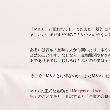
株式会社 後継者問題
福岡市 売却事業承継
m&a メリット
新潟市 事業承継
事業承継
新潟市 事業承継 相談
事業承継 株式移転
札幌市 会計事務所
日本の農業 後継者問題
札幌市 資金調達 相談
「Ｍ&Ａ」と言われても、まだまだ一般的に
後継者問題 建設業
札幌市 後継者問題
ましたが、まだまだ何のことやらわからない
事業承継とは 譲渡
福岡市 後継者問題
家族経営 後継者問題
福岡市 後継者不在 相談
コンビニ 後継者問題
福岡市 事業承継 相談
あるいは言葉の意味は人から聞いたり、本や
事業承継 後継者不在
札幌市 事業承継
当然のことです。なぜなら、金融機関やＭ&
お寺 後継者問題
トでありますし、むしろほとんどの企業は全
札幌市 事業承継 分析
静岡市 資金調達
福岡市 事業承継
そこで、Ｍ&Ａとは何なのか、またＭ&Ａに
新潟市 後継者問題
Ｍ&Ａの正式な名称は
「Mergers and Acquisit
収」
のことであり、直訳すると「企業の合併