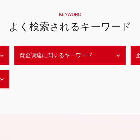
KEYWORD
よく検索されるキーワード
資金調達に関するキーワード
資金調達 やり方
資金調達
資金調達 方法 企業
レバレッジドバイアウト わかりやすく
資金調達 方法 個人
デッドファイナンス メリット
資金調達 m&a
デッドファイナンス 特徴
資金調達 方法 コロナ