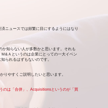
企業価値評価 マーケットアプローチ
企業価値 手法
企業価値 マーケットアプローチ
企業価値 時価総額
企業価値評価 依頼
経済ニュースでは頻繁に目にするようにはなり
企業価値 調べ方
企業価値評価 種類
企業価値評価 考え方
企業価値評価 重要性
のか知らない人が多数かと思います。それも
企業価値評価
、Ｍ&Ａというのは企業にとっての一大イベン
企業価値評価 自己株式
に知られるはずもないのです。
わかりやすくご説明したいと思います。
いうのは「合併」、Acquisitionsというのが「買