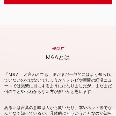
事業承継 補助金
資金調達 m&a
企業価値 手法
コンビニ 後継者問題
資金調達 方法 企業
非上場企業 企業価値評価
静岡市 企業価値査定
後継者問題 中小企業
資金調達 方法 コロナ
企業価値評価
福岡市 売却事業承継
事業承継 m&a
自己資金 資金調達
企業価値 調べ方
静岡市 売却事業承継
後継者問題 事業承継
助成金 資金調達
企業価値評価 算出
静岡市 事業承継
m&a メリット
資金調達 方法 起業
企業価値評価 マーケットアプローチ
新潟市 事業承継 相談
事業承継
デットファイナンス エクイティファイナンス 違
企業価値評価 m&a
札幌市 事業承継
後継者問題 企業
い
企業価値 出し方
札幌市 会計事務所
ABOUT
後継者問題 高齢化
資金調達 方法 株式
企業価値 インカムアプローチ
静岡市 資金調達 相談
M&Aとは
事業承継 株式移転
デッドファイナンス 手続き
企業価値 コストアプローチ
新潟市 企業価値査定
後継者問題 コロナ
メザニンファイナンス わかりやすく
企業価値評価 公認会計士協会
静岡市 後継者問題
事業承継 兄弟
メザニンファイナンス メリット
企業価値 上場企業
札幌市 後継者不在 相談
「Ｍ&Ａ」と言われても、まだまだ一般的にはよく知られ
資金調達 有価証券
企業価値評価 タイミング
新潟市 企業価値評価
ていないのではないでしょうか？テレビや新聞の経済ニュ
アセットファイナンス 資金調達
企業価値評価 指標
ースでは頻繁に目にするようにはなりましたが、まだまだ
福岡市 企業価値査定
アセットファイナンスとは
企業価値 株式価値
何のことやらわからない方が多いかと思います。
新潟市 事業承継 分析
資金調達 方法 個人
企業価値評価 手法
福岡市 会計事務所
企業価値 査定
福岡市 後継者不在 相談
あるいは言葉の意味は人から聞いたり、本やネット等でな
企業価値 時価総額
新潟市 後継者問題
んとなく知っているが、具体的にどういうことなのか知ら