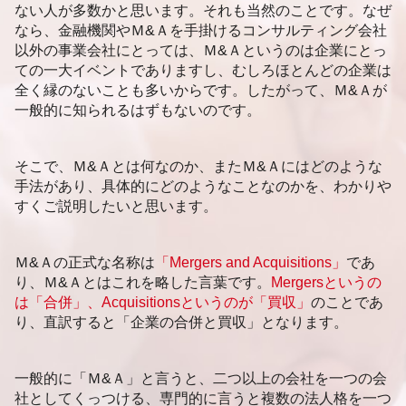
札幌市 企業価値評価
ない人が多数かと思います。それも当然のことです。なぜ
静岡市 企業価値評価
なら、金融機関やＭ&Ａを手掛けるコンサルティング会社
札幌市 後継者問題
以外の事業会社にとっては、Ｍ&Ａというのは企業にとっ
ての一大イベントでありますし、むしろほとんどの企業は
全く縁のないことも多いからです。したがって、Ｍ&Ａが
一般的に知られるはずもないのです。
そこで、Ｍ&Ａとは何なのか、またＭ&Ａにはどのような
手法があり、具体的にどのようなことなのかを、わかりや
すくご説明したいと思います。
Ｍ&Ａの正式な名称は
「Mergers and Acquisitions」
であ
り、Ｍ&Ａとはこれを略した言葉です。
Mergersというの
は「合併」、Acquisitionsというのが「買収」
のことであ
り、直訳すると「企業の合併と買収」となります。
一般的に「Ｍ&Ａ」と言うと、二つ以上の会社を一つの会
社としてくっつける、専門的に言うと複数の法人格を一つ