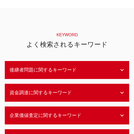
KEYWORD
よく検索されるキーワード
後継者問題に関するキーワード
m&a メリット
資金調達に関するキーワード
後継者問題 失敗
事業承継
後継者問題 高齢化
アセットファイナンス
企業価値査定に関するキーワード
後継者問題 高齢
資金調達 融資以外
後継者問題 解決策
メザニンファイナンス メリット
事業承継 従業員
アセットファイナンス 間接金融
インカムアプローチ とは