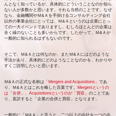
企業価値評価 公認会計士協会
静岡市 売却事業承継
んとなく知っているが、具体的にどういうことなのか知ら
新潟市 企業価値評価
ない人が多数かと思います。それも当然のことです。なぜ
資金調達 新潟市
なら、金融機関やＭ&Ａを手掛けるコンサルティング会社
新潟市 後継者問題
以外の事業会社にとっては、Ｍ&Ａというのは企業にとっ
ての一大イベントでありますし、むしろほとんどの企業は
全く縁のないことも多いからです。したがって、Ｍ&Ａが
一般的に知られるはずもないのです。
そこで、Ｍ&Ａとは何なのか、またＭ&Ａにはどのような
手法があり、具体的にどのようなことなのかを、わかりや
すくご説明したいと思います。
Ｍ&Ａの正式な名称は
「Mergers and Acquisitions」
であ
り、Ｍ&Ａとはこれを略した言葉です。
Mergersというの
は「合併」、Acquisitionsというのが「買収」
のことであ
り、直訳すると「企業の合併と買収」となります。
一般的に「Ｍ&Ａ」と言うと、二つ以上の会社を一つの会