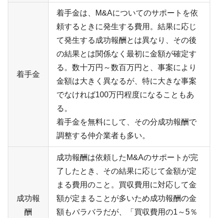
着手金は、
M&A
についてのサポートを依
頼するときに発生する費用。結果に応じ
て発生する成功報酬とは異なり、その後
の結果とは関係なく最初に金額が確定す
る。数十万円～数百万円と、事案により
着手金
金額は大きく異なるが、特に大きな事案
でなければ
100
万円程度になることもあ
る。
着手金を無料にして、その分成功報酬で
調整する仲介業者も多い。
成功報酬は依頼した
M&A
のサポートが完
了したとき、その結果に応じて金額が定
まる費用のこと。買収費用に対応して金
成功報
額が定まることが多いため成功報酬の金
酬
額もバラバラだが、「買収費用の
1
～
5
％