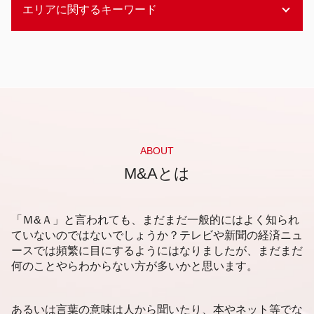
後継者問題
エリアに関するキーワード
デッドファイナンス 手続き
企業価値評価 内容
お寺 後継者問題
資金調達 方法 法人
企業価値 出し方
後継者問題 農業
デッドファイナンス 特徴
企業価値評価 考え方
札幌市 企業価値査定
後継者問題 解決
資金調達 方法 企業
ベンチャー企業 企業価値評価
静岡市 資金調達 相談
後継者問題 企業
エクイティファイナンス
企業価値 インカムアプローチ
静岡市 会計事務所
事業承継 継承
資金調達 方法 クラウドファンディング
企業価値 コストアプローチ
札幌市 資金調達 相談
商店街 後継者問題 対策
資金調達 有価証券
企業価値 手法
静岡市 事業承継 相談
不動産 後継者問題
資金調達 方法 起業
企業価値評価 算出
札幌市 売却事業承継
株式会社 後継者問題
資金調達 方法 個人
企業価値評価 上場会社
新潟市 売却事業承継
ABOUT
後継者問題 中小企業
エクイティファイナンス わかりやすく
企業価値評価 タイミング
札幌市 後継者問題
M&Aとは
商店街 後継者問題
エクイティファイナンス m&a
企業価値評価 自己株式
静岡市 事業承継 分析
事業承継 補助金
エクイティファイナンス とは
企業価値評価 方法
新潟市 後継者不在 相談
コンビニ 後継者問題
レバレッジドバイアウト
企業価値評価 分類
福岡市 売却事業承継
「Ｍ&Ａ」と言われても、まだまだ一般的にはよく知られ
資金調達 方法 コロナ
企業価値評価 経営分析
静岡市 後継者不在 相談
ていないのではないでしょうか？テレビや新聞の経済ニュ
資金調達 ベンチャー
企業価値評価 依頼
ースでは頻繁に目にするようにはなりましたが、まだまだ
福岡市 後継者不在 相談
メザニンファイナンス わかりやすく
企業価値 ベンチャー企業
何のことやらわからない方が多いかと思います。
新潟市 事業承継 相談
非上場企業 企業価値評価
静岡市 企業価値評価
企業価値評価 m&a
静岡市 資金調達
あるいは言葉の意味は人から聞いたり、本やネット等でな