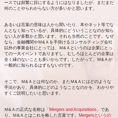
資金調達 銀行借入
企業価値 コストアプローチ
ースでは頻繁に目にするようにはなりましたが、まだまだ
福岡市 資金調達
資金調達 個人投資家
企業価値 バリュエーション
何のことやらわからない方が多いかと思います。
札幌市 後継者問題
企業価値 上げるには
福岡市 事業承継
企業価値 上場企業
福岡市 事業承継 分析
あるいは言葉の意味は人から聞いたり、本やネット等でな
非上場企業 企業価値評価
札幌市 事業承継 分析
んとなく知っているが、具体的にどういうことなのか知ら
新潟市 事業承継 分析
ない人が多数かと思います。それも当然のことです。なぜ
札幌市 後継者不在 相談
なら、金融機関やＭ&Ａを手掛けるコンサルティング会社
資金調達 新潟市
以外の事業会社にとっては、Ｍ&Ａというのは企業にとっ
ての一大イベントでありますし、むしろほとんどの企業は
全く縁のないことも多いからです。したがって、Ｍ&Ａが
一般的に知られるはずもないのです。
そこで、Ｍ&Ａとは何なのか、またＭ&Ａにはどのような
手法があり、具体的にどのようなことなのかを、わかりや
すくご説明したいと思います。
Ｍ&Ａの正式な名称は
「Mergers and Acquisitions」
であ
り、Ｍ&Ａとはこれを略した言葉です。
Mergersというの