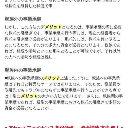
成長性を維持した状態で事...
親族外の事業承継
しかし、この方法のデ
メリット
となるのは、事業承継の際に必要
な株式の引継ぎです。事業承継を行う際には、現在の経営者から
株式を引き継ぐ必要があります。形式的には、株式を買い取るこ
とになるため、その分の多大な資金が必要となります。親族であ
れば、相続や贈与といった形をとることが可能ですが、それ以外
の人への贈与や相続は難し...
親族内の事業承継
■親族への事業承継の
メリット
上述したように、親族への事業承
継はそれほど特異なケースではありません。そのため、従業員や
取引先でもトラブルにならずに事業承継を行うことができる点で
は非常に
メリット
の大きい方法であります。 さらに、親族間の事
業承継であれば、通常の事業承継における株式の引継ぎで多額の
資金が必要となることが...
« アセットファイナンス 担保価値
資金調達 方法 個人 »