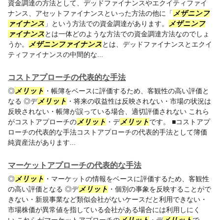
資金調達の方法として、デッドファイナンスやエクイティファイ
ナンス、アセットファイナンスといった方法の他に「
メザニンフ
ァイナンス
」という方法での資金調達があります。
メザニンフ
ァイナンス
とは一体どのような方法での資金調達方法なのでしょ
うか。
メザニンファイナンス
とは、デッドファイナンスとエクイ
ティファイナンスの中間的な...
コストアプローチの代表的な手法
◎
メリット
・帳簿をベースに評価するため、客観性の高い評価と
なる ◎デ
メリット
・将来の収益性は反映されない・市場の状況は
反映されない・帳簿が誤っている場合、適切評価されない これら
がコストアプローチの
メリット
・デ
メリット
です。 ■コストアプ
ローチの代表的な手法コストアプローチの代表的手法として簿価
純資産法があります...
マーケットアプローチの代表的な手法
◎
メリット
・マーケットの情報をベースに評価するため、客観性
の高い評価となる ◎デ
メリット
・個別の事象を反映することがで
きない・新規事業など類似会社がないケースだと利用できない・
市場株価が異常値を指している会社がある場合には利用しにく