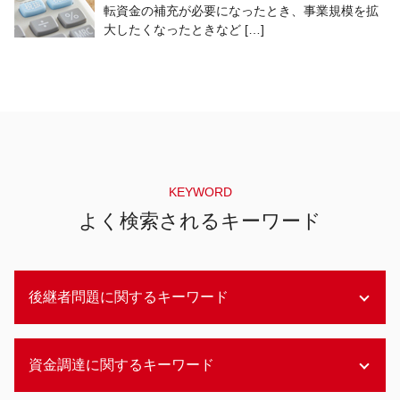
転資金の補充が必要になったとき、事業規模を拡
大したくなったときなど […]
KEYWORD
よく検索されるキーワード
後継者問題に関するキーワード
後継者問題 コロナ
資金調達に関するキーワード
後継者問題 伝統工芸
事業承継 補助金