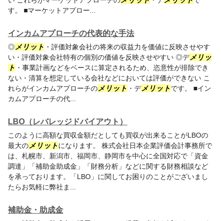
い これらがマーケットアプローチの
メリット
・デ
メリット
で
す。 ■マーケットアプロー...
インカムアプローチの代表的な手法
◎
メリット
・評価対象会社の将来の収益力を価値に反映させやす
い・評価対象会社特有の個別の価値を反映させやすい ◎デ
メリッ
ト
・事業計画などをベースに算定されるため、恣意性が排除でき
ない・清算を想定している会社などにおいては評価ができない こ
れらがインカムアプローチの
メリット
・デ
メリット
です。 ■イン
カムアプローチの代...
LBO（レバレッジドバイアウト）
このように高額な買収金額だとしても買収が出来ることがLBOの
最大の
メリット
になります。 株式会社日本企業評価会計事務所で
は、札幌市、新潟市、福岡市、静岡市を中心に全国対応で「資金
調達」「補助金助成金」「財務分析」などに関する財務相談など
を承っております。「LBO」に関してお困りのことがございまし
たらお気軽に弊社ま...
補助金・助成金