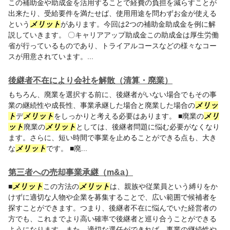
この補助金や助成金を活用することで経費の負担を減らすことが
出来たり、受給要件を満たせば、使用用途を問わずお金が使える
という
メリット
があります。今回は2つの補助金助成金を例に解
説していきます。 〇キャリアアップ助成金この助成金は厚生労働
省が行っているものであり、トライアルコースなどの様々なコー
スが用意されています。...
後継者不在により会社を解散（清算・廃業）
もちろん、廃業を選択する前に、後継者がいない場合でもその事
業の継続性や成長性、事業承継した場合と廃業した場合の
メリッ
ト
デ
メリット
をしっかりと考える必要はあります。 ■廃業の
メリ
ット
廃業の
メリット
としては、後継者問題に悩む必要がなくなり
ます。さらに、短い時間で事業を止めることができる点も、大き
な
メリット
です。 ■廃...
第三者への売却事業承継（m&a）
■
メリット
この方法の
メリット
は、親族や従業員という縛りをか
けずに適切な人物や企業を募集することで、広い範囲で候補者を
探すことができます。つまり、後継者不在に悩んでいた経営者の
方でも、これまでより高い確率で後継者と巡り合うことができる
ようになります。また、適切な選任ができれば、事業の継続性や