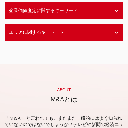
事業承継 兄弟
メザニンファイナンス m&a
企業価値査定に関するキーワード
後継者問題 とは
資金調達
お寺 後継者問題
エクイティファイナンス
後継者問題 sdgs
アセットファイナンス
インカムアプローチ とは
後継者問題 建設業
エリアに関するキーワード
資金調達 方法 起業
企業価値評価 上場企業
事業承継
資金調達 方法 個人
企業価値評価 会計士協会
事業承継 他人
メザニンファイナンス 利点
企業価値 株式価値
新潟市 資金調達 相談
後継者問題 事業承継
デッドファイナンス 手続き
企業価値評価 公認会計士協会
静岡市 企業価値査定
事業承継 自社株買い
アセットファイナンスとは
コストアプローチ とは
静岡市 会計事務所
事業承継 株価対策
資金調達 やり方
企業価値 マーケットアプローチ
静岡市 事業承継 相談
後継者問題 高齢
メザニンファイナンス とは
企業価値評価 上場会社
静岡市 資金調達 相談
商店街 後継者問題
資金調達 ベンチャー
繰延税金資産 企業価値評価
新潟市 事業承継
事業承継 後継者不在
エクイティファイナンス とは
企業価値評価 コストアプローチ
札幌市 企業価値評価
ABOUT
商店街 後継者問題 対策
アセットファイナンス 担保価値
企業価値評価 m&a
静岡市 資金調達
M&Aとは
後継者問題 解決
資金調達 方法 コロナ
企業価値評価 重要性
札幌市 事業承継 相談
コンビニ 後継者問題
エクイティファイナンス 中小企業
企業価値評価 経営分析
福岡市 後継者不在 相談
事業承継 従業員
資金調達 m&a
企業価値評価 考え方
新潟市 企業価値査定
「Ｍ&Ａ」と言われても、まだまだ一般的にはよく知られ
エクイティファイナンス 銀行
企業価値評価 内容
静岡市 企業価値評価
ていないのではないでしょうか？テレビや新聞の経済ニュ