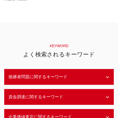
KEYWORD
よく検索されるキーワード
後継者問題に関するキーワード
後継者問題 解決
資金調達に関するキーワード
後継者問題 sdgs
事業承継 自社株買い
お寺 後継者問題
資金調達 有価証券
企業価値査定に関するキーワード
漁業 後継者問題