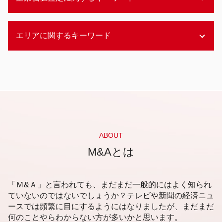
資金調達 銀行借入
事業承継 中小企業
エクイティファイナンス 銀行
後継者問題
エクイティファイナンス わかりやすく
コストアプローチ とは
事業承継 株式譲渡
エリアに関するキーワード
メザニンファイナンス 利点
企業価値評価 重要性
事業承継 株式移転
資金調達 方法 クラウドファンディング
企業価値評価 内容
後継者問題 会社
メザニンファイナンス わかりやすく
企業価値評価 方法
静岡市 後継者不在 相談
事業承継 m&a
アセットファイナンス
企業価値評価 会計士協会
新潟市 事業承継
後継者問題 職人
資金調達 m&a
企業価値評価 タイミング
資金調達 札幌市
後継者問題 原因
アセットファイナンス 資金調達
企業価値 査定
札幌市 事業承継 分析
コンビニ 後継者問題
レバレッジドバイアウトとは
企業価値評価 マーケットアプローチ
静岡市 資金調達 相談
後継者問題 事業承継
アセットファイナンス 担保価値
企業価値 上場企業
札幌市 企業価値評価
株式会社 後継者問題
レバレッジドバイアウト わかりやすく
マーケットアプローチ とは
福岡市 事業承継 分析
ABOUT
後継者問題 m&a
資金調達 方法 コロナ
インカムアプローチ とは
福岡市 会計事務所
M&Aとは
後継者問題 伝統工芸
助成金 資金調達
非上場企業 企業価値評価
福岡市 資金調達 相談
不動産 後継者問題
デッドファイナンス 種類
企業価値 評価
札幌市 売却事業承継
商店街 後継者問題
資金調達 方法 起業
企業価値評価 上場会社
静岡市 資金調達
「Ｍ&Ａ」と言われても、まだまだ一般的にはよく知られ
資金調達 ファイナンス
企業価値 時価総額
静岡市 売却事業承継
ていないのではないでしょうか？テレビや新聞の経済ニュ
レバレッジドバイアウト
企業価値評価 公認会計士協会
ースでは頻繁に目にするようにはなりましたが、まだまだ
福岡市 後継者問題
エクイティファイナンス とは
企業価値評価
何のことやらわからない方が多いかと思います。
静岡市 事業承継 相談