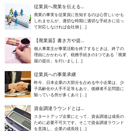
従業員へ廃業を伝える...
廃業の事実を従業員に告知するのは心苦しいかも
しれませんが、適切な時期に適切な手続きに沿っ
て対応しなければ会社側 […]
【廃業届】書き方や提...
個人事業主が事業活動を終了するときは、終了の
理由にかかわらず、税務手続きの1つである「廃業
届の提出」を行いまし […]
従業員への事業承継
昨今、日本企業の大部分を占める中小企業は、少
子高齢化や人手不足等もあり、後継者不足問題に
陥っている所が多くあり […]
資金調達ラウンドとは...
スタートアップ企業にとって、資金調達は成長の
ために必要不可欠です。そこで資金調達ラウンド
を意識し、企業の成長段 […]