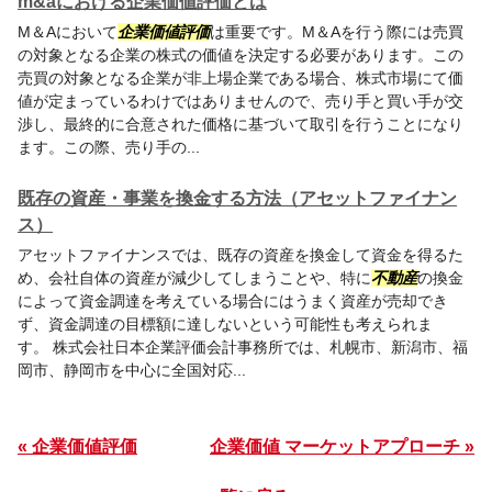
m&aにおける企業価値評価とは
M＆Aにおいて
企業価値評価
は重要です。M＆Aを行う際には売買
の対象となる企業の株式の価値を決定する必要があります。この
売買の対象となる企業が非上場企業である場合、株式市場にて価
値が定まっているわけではありませんので、売り手と買い手が交
渉し、最終的に合意された価格に基づいて取引を行うことになり
ます。この際、売り手の...
既存の資産・事業を換金する方法（アセットファイナン
ス）
アセットファイナンスでは、既存の資産を換金して資金を得るた
め、会社自体の資産が減少してしまうことや、特に
不動産
の換金
によって資金調達を考えている場合にはうまく資産が売却でき
ず、資金調達の目標額に達しないという可能性も考えられま
す。 株式会社日本企業評価会計事務所では、札幌市、新潟市、福
岡市、静岡市を中心に全国対応...
« 企業価値評価
企業価値 マーケットアプローチ »