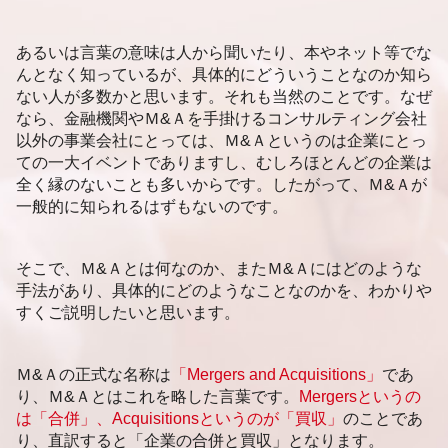
企業価値評価 依頼
札幌市 事業承継 相談
企業価値 事業価値
新潟市 後継者問題
あるいは言葉の意味は人から聞いたり、本やネット等でな
企業価値評価 指標
新潟市 後継者不在 相談
んとなく知っているが、具体的にどういうことなのか知ら
札幌市 後継者不在 相談
ない人が多数かと思います。それも当然のことです。なぜ
福岡市 企業価値評価
なら、金融機関やＭ&Ａを手掛けるコンサルティング会社
福岡市 事業承継
以外の事業会社にとっては、Ｍ&Ａというのは企業にとっ
ての一大イベントでありますし、むしろほとんどの企業は
全く縁のないことも多いからです。したがって、Ｍ&Ａが
一般的に知られるはずもないのです。
そこで、Ｍ&Ａとは何なのか、またＭ&Ａにはどのような
手法があり、具体的にどのようなことなのかを、わかりや
すくご説明したいと思います。
Ｍ&Ａの正式な名称は
「Mergers and Acquisitions」
であ
り、Ｍ&Ａとはこれを略した言葉です。
Mergersというの
は「合併」、Acquisitionsというのが「買収」
のことであ
り、直訳すると「企業の合併と買収」となります。